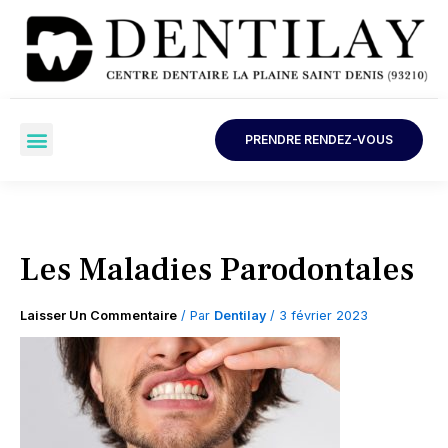
Aller
Au
Contenu
Menu
PRENDRE RENDEZ-VOUS
Médecine Esthétique
Urgence Dentaire
Les Maladies Parodontales
Laisser Un Commentaire
/ Par
Dentilay
/
3 février 2023