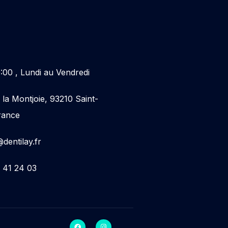
9:00 , Lundi au Vendredi
 la Montjoie, 93210 Saint-
rance
dentilay.fr
 41 24 03
F
I