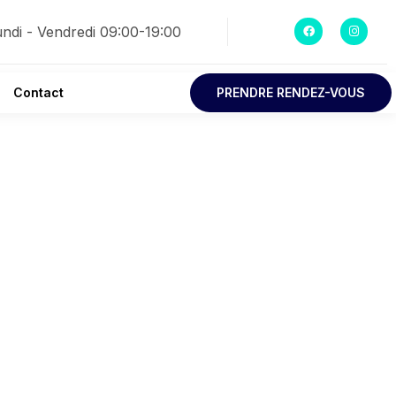
F
I
undi - Vendredi 09:00-19:00
A
N
C
S
E
T
B
A
O
G
O
R
Contact
PRENDRE RENDEZ-VOUS
K
A
M