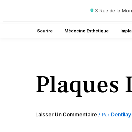
Aller
Au
3 Rue de la Mont
Contenu
Sourire
Médecine Esthétique
Impla
Plaques 
Laisser Un Commentaire
Dentila
/ Par